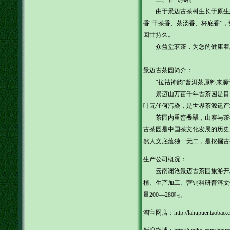
由于景迈古茶树生长于原生态
香“干茶香、茶汤香、杯底香”
回甘持久。
众益堂茗茶，为您的健康着
景迈古茶园简介：
“拉祜神韵“普洱茶原料来源
景迈山万亩千年古茶园是目前
叶无任何污染，是世界茶源遗产地之
茶园内重峦叠翠，山寨与茶树
古茶园是中国茶文化发展的历史
然人文底蕴独一无二，是挖掘古
生产公司概况：
云南澜沧景迈古茶园旅游开发有
植、生产加工、营销科研普洱文
量200—280吨。
淘宝网店：
http://lahupuer.taobao