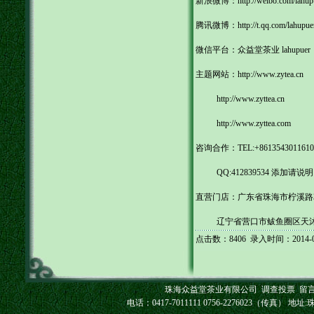
新浪微博：
http://weibo.com/lahup
腾讯微博：
http://t.qq.com/lahupue
微信平台：众益堂茶业 lahupuer
主题网站：
http://www.zytea.cn
http://www.zyttea.cn
http://www.zyttea.com
咨询合作：TEL:+861354301161
QQ:412839534 添加请说明
直营门店：广东省珠海市柠溪路338号
辽宁省营口市鲅鱼圈区天沐温泉 0
点击数：8406 录入时间：2014-05
珠海众益堂茶业有限公司
调查投票
留
电话：0417-7011111 0756-2276023（传真） 