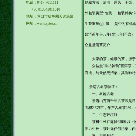
电话：0417-7011111
储藏方法：清洁，通风，干燥，
+86 013543011610
外包装类型: 包装 包装种类:
地址：营口市鲅鱼圈天沐温泉
网址：www.zytea.cn
生茶重量(g): 40 是否为有机
普洱茶年份: 2年(含)-5年(不含
众益堂茗茶简介：
大家的茶，健康的茶，源于
众益堂“拉祜神韵”普洱茶，
而成，纯天然无污染，其香独特
景迈古树茶特征：
一、树龄古老
景迈山万亩千年古茶园是目前世
面积2.8万亩，年产古树茶28
二、生态环境好
茶树生长在海拔650米以上
肥力生长，茶叶无任何污染，内
三、香气独特