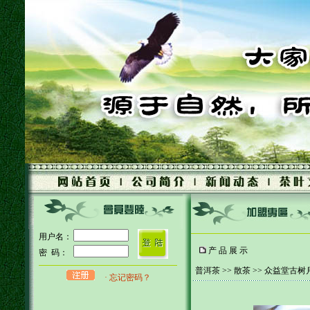
用户名：
产 品 展 示
密 码：
普洱茶
>>
散茶
>> 众益堂古
· 忘记密码？