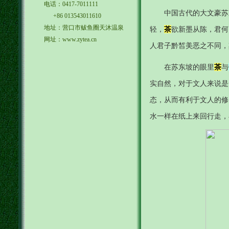
电话：0417-7011111
中国古代的大文豪苏
+86 013543011610
地址：营口市鲅鱼圈天沐温泉
轻，
茶
欲新墨从陈，君何同
网址：www.zytea.cn
人君子黔皙美恶之不同，
在苏东坡的眼里
茶
与
实自然，对于文人来说是
态，从而有利于文人的修
水一样在纸上来回行走，