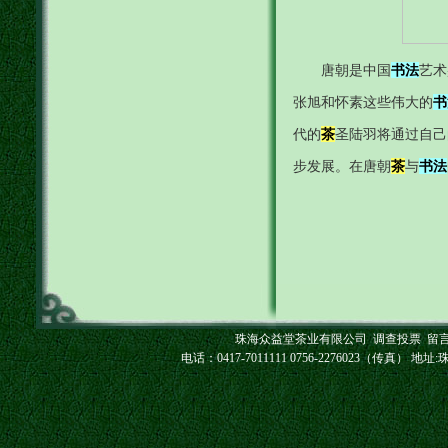
唐朝是中国
书法
艺术
张旭和怀素这些伟大的
书
代的
茶
圣陆羽将通过自己
步发展。在唐朝
茶
与
书法
珠海众益堂茶业有限公司
调查投票
留
电话：0417-7011111 0756-2276023（传真） 