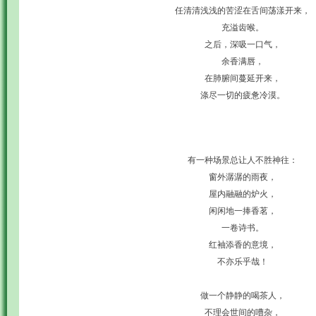
任清清浅浅的苦涩在舌间荡漾开来，
充溢齿喉。
之后，深吸一口气，
余香满唇，
在肺腑间蔓延开来，
涤尽一切的疲惫冷漠。
有一种场景总让人不胜神往：
窗外潺潺的雨夜，
屋内融融的炉火，
闲闲地一捧香茗，
一卷诗书。
红袖添香的意境，
不亦乐乎哉！
做一个静静的喝茶人，
不理会世间的嘈杂，