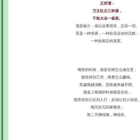
正所谓：
万丈红尘三杯酒，
千秋大业一壶茶。
酒是媒介，借以远离现实，忘却一切。
茶是一种情调，一种欲语还休的沉默；
一种热闹后的落寞。
喝茶的时候，都是在聊怎么做生意，
都觉得自己穷，琢磨怎么赚钱。
茶越喝越清醒，思路越来越开阔。
酒桌上喝酒的时候都是在吹，
都觉得自己比别人行，必须让别人知道
喝完吹完回家睡觉，
第二天继续喝，继续吹。