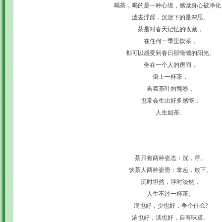
喝茶，喝的是一种心境，感觉身心被净化
滤去浮躁，沉淀下的是深思。
茶是对春天记忆的收藏，
在任何一季里饮茶，
都可以感受到春日那慵懒的阳光。
坐在一个人的房间，
倒上一杯茶，
看着茶叶的翻卷，
也常会生出好多感慨：
人生如茶。
茶只有两种姿态：沉，浮。
饮茶人两种姿势：拿起，放下。
沉时坦然，浮时淡然，
人生不过一杯茶。
满也好，少也好，争个什么?
浓也好，淡也好，自有味道。