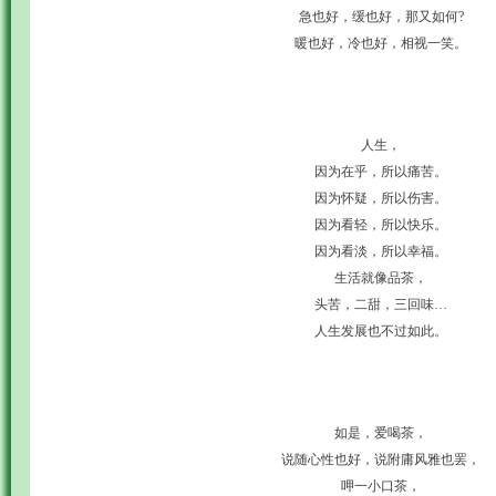
急也好，缓也好，那又如何?
暖也好，冷也好，相视一笑。
人生，
因为在乎，所以痛苦。
因为怀疑，所以伤害。
因为看轻，所以快乐。
因为看淡，所以幸福。
生活就像品茶，
头苦，二甜，三回味…
人生发展也不过如此。
如是，爱喝茶，
说随心性也好，说附庸风雅也罢，
呷一小口茶，